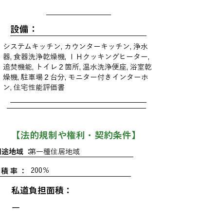
設備：
システムキッチン, カウンターキッチン, 浄水
器, 食器洗浄乾燥機, ＩＨクッキングヒーター,
追焚機能, トイレ２箇所, 温水洗浄便座, 浴室乾
燥機, 駐車場２台分, モニター付きインターホ
ン, 住宅性能評価書
​【法的規制や権利・契約条件】
用途地域 ：
第一種住居地域
200％
 積 率 ：
私道負担面積：
ー