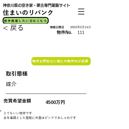
神奈川県の空き家・築古専門業販サイト
​住まいのリバンク
物件掲載したい方はこちら
< 戻る
情報公開日
2025年3月14日
物件No.
111
公開中
物件お問合せに進む※物件№が必要
取引態様
媒介
売買希望金額
4500万円
とてもいい物件です
白を基調とした壁紙に外壁はピンクでおしゃれです