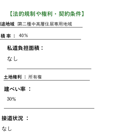
​【法的規制や権利・契約条件】
用途地域 ：
第二種中高層住居専用地域
40％
 積 率 ：
私道負担面積：
なし
土地権利 ：
所有権
建ぺい率 ：
30％
接道状況 ：
なし