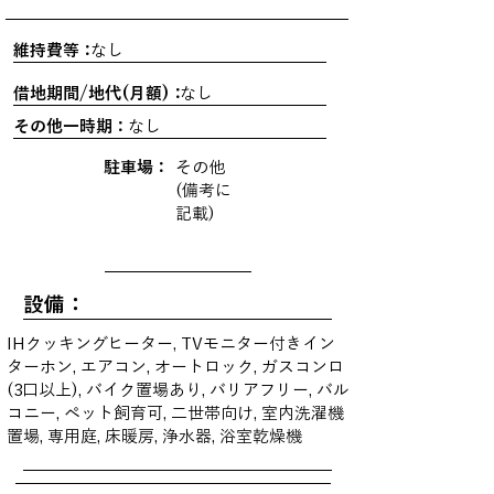
維持費等：
なし
借地期間/地代(月額)：
なし
その他一時期：
なし
駐車場：
その他
(備考に
記載)
設備：
IHクッキングヒーター, TVモニター付きイン
ターホン, エアコン, オートロック, ガスコンロ
(3口以上), バイク置場あり, バリアフリー, バル
コニー, ペット飼育可, 二世帯向け, 室内洗濯機
置場, 専用庭, 床暖房, 浄水器, 浴室乾燥機