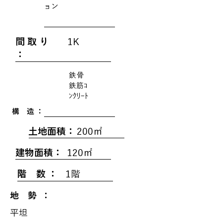
ョン
間 取 り
1K
：
鉄骨
鉄筋ｺ
ﾝｸﾘｰﾄ
構 造 ：
土地面積：
200㎡
建物面積：
120㎡
階 数 ：
1階
地 勢 ：
平坦