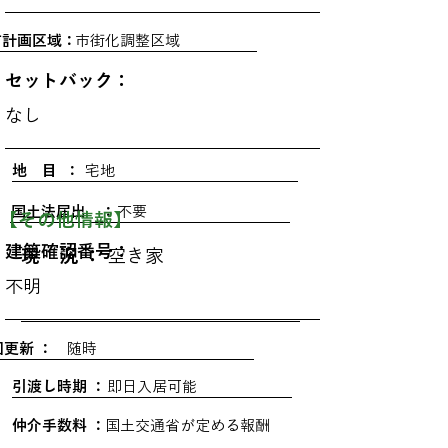
市計画区域：
市街化調整区域
セットバック：
なし
地 目 ：
宅地
国土法届出 ：
不要
​【その他情報】
建築確認番号：
現 況 ：
空き家
不明
回更新 ：
随時
引渡し時期 ：
即日入居可能
仲介手数料 ：
国土交通省が定める報酬
規程による法定上限額