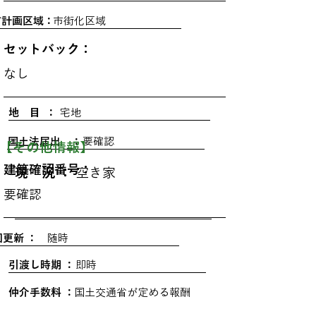
市計画区域：
市街化区域
セットバック：
なし
地 目 ：
宅地
国土法届出 ：
要確認
​【その他情報】
建築確認番号：
現 況 ：
空き家
要確認
回更新 ：
随時
引渡し時期 ：
即時
仲介手数料 ：
国土交通省が定める報酬
規程による法定上限額