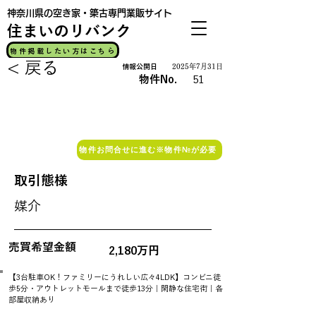
神奈川県の空き家・築古専門業販サイト
​住まいのリバンク
物件掲載したい方はこちら
< 戻る
情報公開日
2025年7月31日
物件No.
51
公開中
物件お問合せに進む※物件№が必要
取引態様
媒介
売買希望金額
2,180万円
【3台駐車OK！ファミリーにうれしい広々4LDK】コンビニ徒
歩5分・アウトレットモールまで徒歩13分｜閑静な住宅街｜各
部屋収納あり