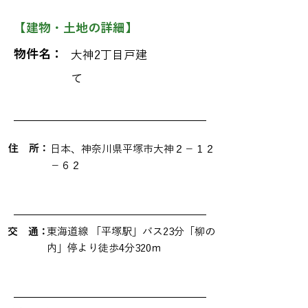
【建物・土地の詳細】
物件名：
大神2丁目戸建
て
​住 所：
日本、神奈川県平塚市大神２−１２
−６２
交 通：
東海道線 「平塚駅」バス23分「柳の
内」停より徒歩4分320ｍ