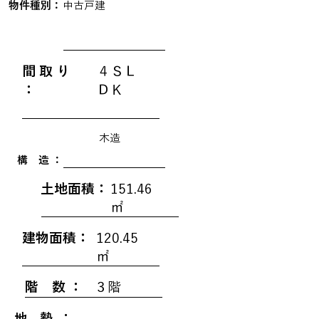
物件種別：
中古戸建
間 取 り
４ＳＬ
：
ＤＫ
木造
構 造 ：
土地面積：
151.46
㎡
建物面積：
120.45
㎡
階 数 ：
３階
地 勢 ：