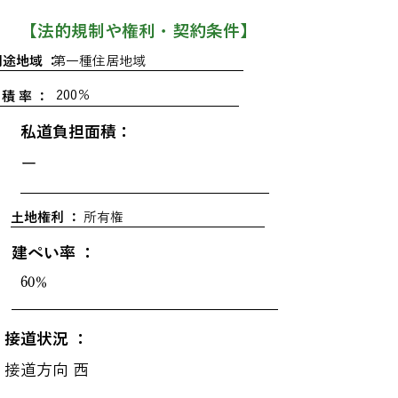
​【法的規制や権利・契約条件】
用途地域 ：
第一種住居地域
200％
 積 率 ：
私道負担面積：
ー
土地権利 ：
所有権
建ぺい率 ：
60％
接道状況 ：
接道方向 西