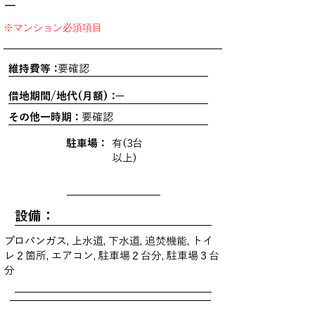
ー
※マンション必須項目
維持費等：
要確認
借地期間/地代(月額)：
ー
その他一時期：
要確認
駐車場：
有(3台
以上)
設備：
プロパンガス, 上水道, 下水道, 追焚機能, トイ
レ２箇所, エアコン, 駐車場２台分, 駐車場３台
分