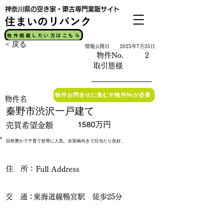
神奈川県の空き家・築古専門業販サイト
​住まいのリバンク
物件掲載したい方はこちら
< 戻る
情報公開日
2025年7月25日
物件No.
2
公開中
取引態様
物件お問合せに進む※物件№が必要
物件名
秦野市渋沢一戸建て
1580万円
売買希望金額
自然豊かで子育て世帯に人気。全室南向きで日当たり良好。
​住 所：
Full Address
交 通：
東海道線鴨宮駅 徒歩25分