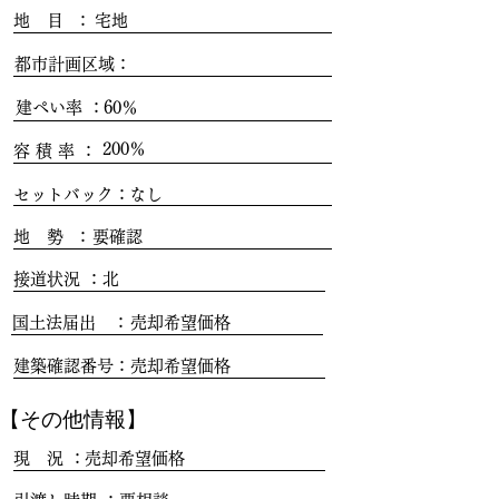
地 目 ：
宅地
都市計画区域：
建ぺい率 ：
60％
200％
容 積 率 ：
セットバック：
なし
地 勢 ：
要確認
接道状況 ：
北
国土法届出 ：
売却希望価格
建築確認番号：
売却希望価格
​【その他情報】
現 況 ：
売却希望価格