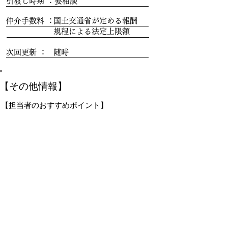
引渡し時期 ：
要相談
仲介手数料 ：
国土交通省が定める報酬
規程による法定上限額
次回更新 ：
随時
​【その他情報】
​【担当者のおすすめポイント】
​【事業者情報】
会社名：
株式会社R1ネクスト
宅建業免許番号：
神奈川(1)
所在地 ：
神奈川県藤沢市亀井野2-1-11湘
南六会ビル3F