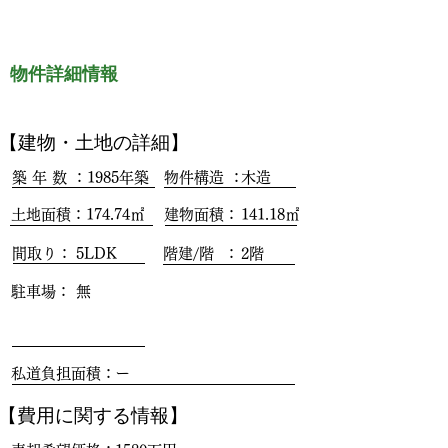
物件詳細情報
​【建物・土地の詳細】
築 年 数 ：
1985年築
物件構造 ：
木造
土地面積：
174.74㎡
建物面積：
141.18㎡
間取り：
5LDK
階建/階 ：
2階
駐車場：
無
私道負担面積：
ー
​【費用に関する情報】