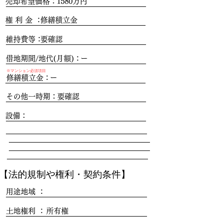
売却希望価格：
1580万円
権 利 金 ：
修繕積立金
維持費等：
要確認
借地期間/地代(月額)：
ー
※マンション必須項目
修繕積立金：
ー
その他一時期：
要確認
設備：
​【法的規制や権利・契約条件】
用途地域 ：
土地権利 ：
所有権