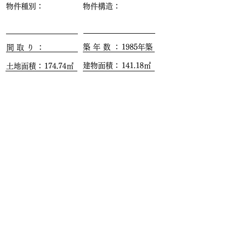
物件種別：
物件構造：
築 年 数 ：
1985年築
間 取 り ：
建物面積：
141.18㎡
土地面積：
174.74㎡