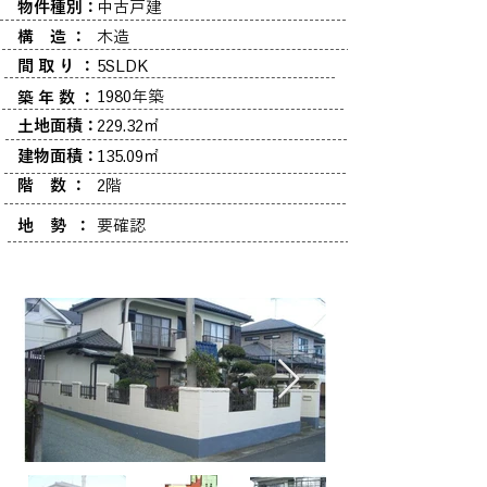
物件種別：
中古戸建
構 造 ：
木造
間 取 り ：
5SLDK
1980年築
築 年 数 ：
土地面積：
229.32㎡
建物面積：
135.09㎡
階 数 ：
2階
地 勢 ：
要確認