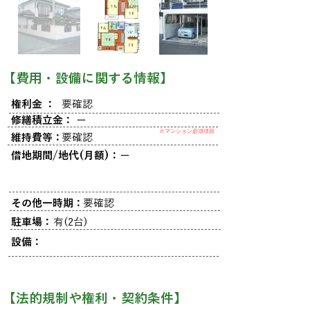
​【費用・設備に関する情報】
権利金 ：
要確認
修繕積立金：
ー
※マンション必須項目
維持費等：
要確認
借地期間/地代(月額)：
ー
その他一時期：
要確認
駐車場：
有(2台)
設備：
​【法的規制や権利・契約条件】