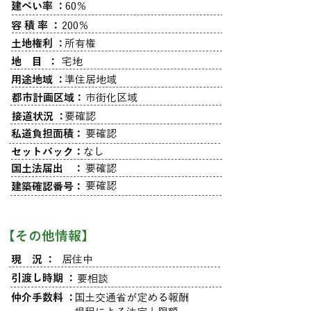
建ぺい率 ：
60％
容 積 率 ：
200％
土地権利 ：
所有権
地 目 ：
宅地
用途地域 ：
準住居地域
都市計画区域：
市街化区域
接道状況 ：
要確認
私道負担面積：
要確認
セットバック：
なし
国土法届出 ：
要確認
要確認
建築確認番号：
​【その他情報】
現 況 ：
居住中
引渡し時期 ：
要相談
仲介手数料 ：
国土交通省が定める報酬