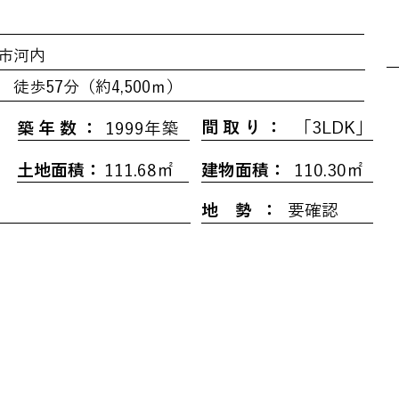
市河内
徒歩57分（約4,500ｍ）
間 取 り ：
「3LDK」
築 年 数 ：
1999年築
土地面積：
111.68㎡
建物面積：
110.30㎡
地 勢 ：
要確認