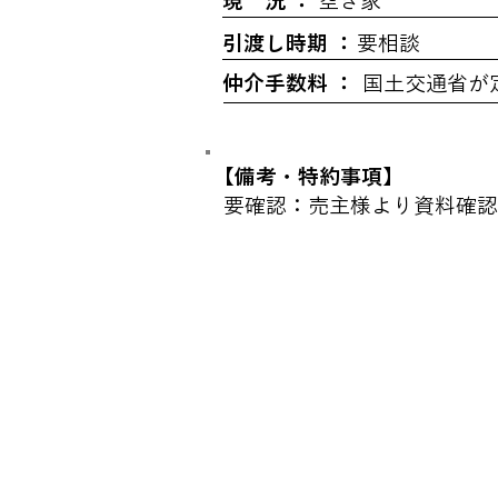
現 況 ：
空き家
引渡し時期 ：
要相談
仲介手数料 ：
国土交通省が
​【備考・特約事項】
要確認：売主様より資料確認