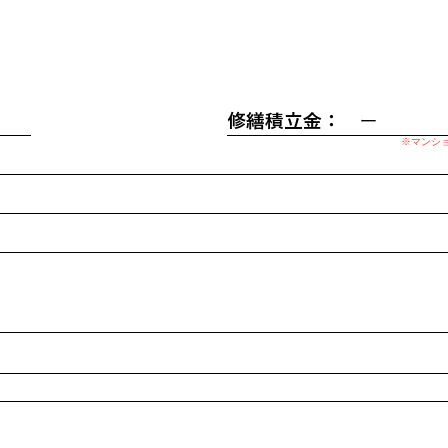
修繕積立金：
ー
※マンシ