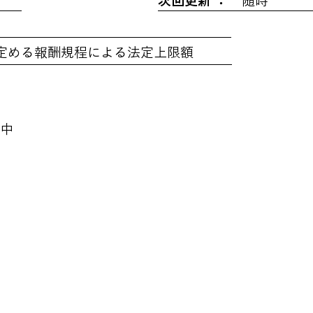
次回更新 ：
随時
定める報酬規程による法定上限額
中