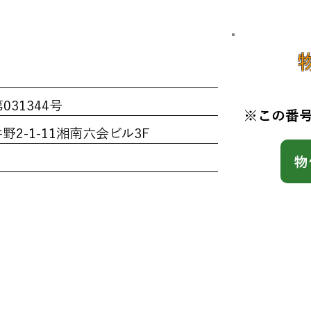
ト
031344号
※この番
2-1-11湘南六会ビル3F
物